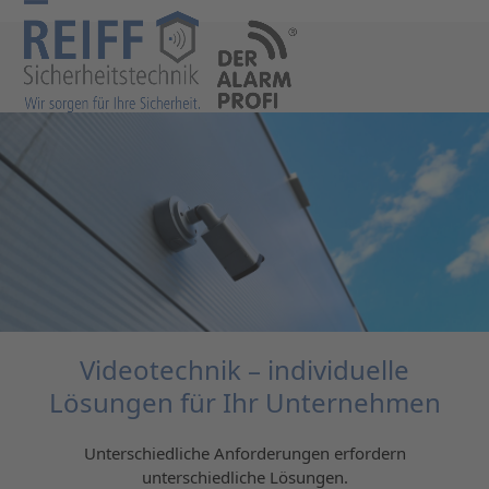
Skip
Open
Close
to
mobile
mobile
content
menu
menu
Videotechnik – individuelle
Lösungen für Ihr Unternehmen
Unterschiedliche Anforderungen erfordern
unterschiedliche Lösungen.