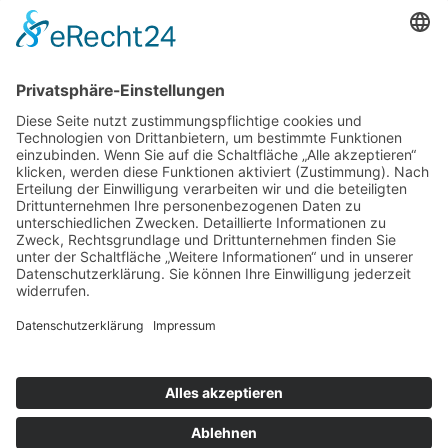
Brandschutz
Thermische Brandfrüherkennung
Verkauf von Feuerlöschern
Wartung von Feuerlöschern
Schließtechnik
Zeiterfassung
REIFF Videoturm
Alarmanlagen-Konfigurator
RECHTLICHES
Impressum
Datenschutz