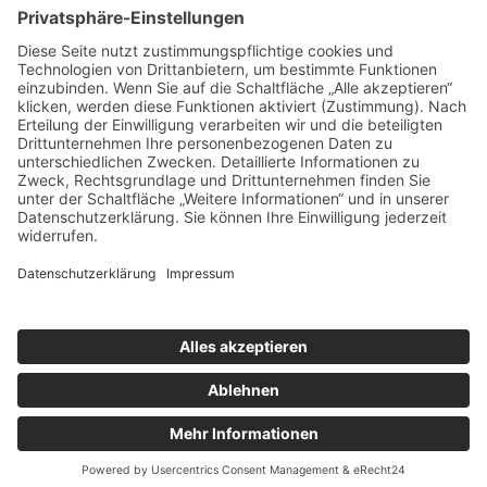
Zeiterfassung
REIFF Videoturm
Alarmanlagen-Konfigurator
RECHTLICHES
Impressum
Datenschutz
115
Bewertungen auf ProvenExpert.com
REIFF Sicherheitstechnik
© DER ALARM PROFI / REIFF Sicherheitstechnik