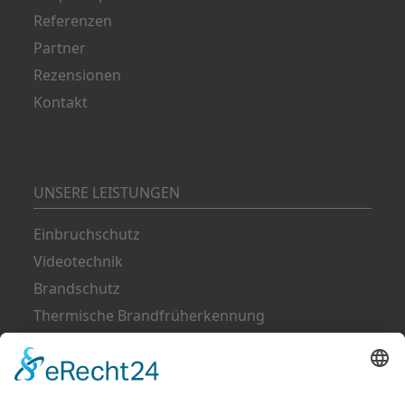
Referenzen
Partner
Rezensionen
Kontakt
UNSERE LEISTUNGEN
Einbruchschutz
Videotechnik
Brandschutz
Thermische Brandfrüherkennung
Verkauf von Feuerlöschern
Wartung von Feuerlöschern
Schließtechnik