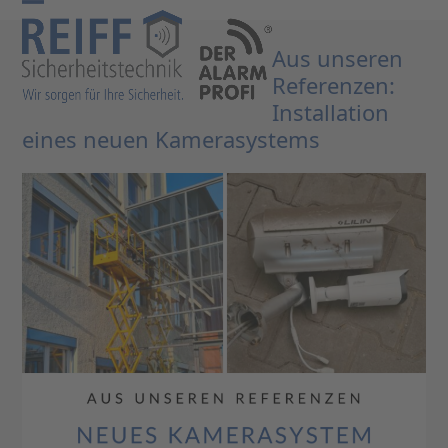
Skip
Open
Close
to
mobile
mobile
Aus unseren
content
Referenzen:
menu
menu
Installation
eines neuen Kamerasystems